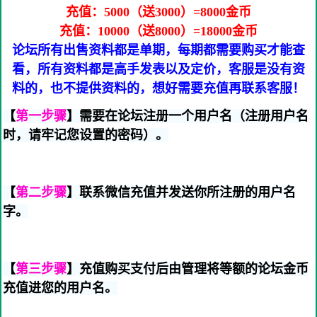
充值：5000（送3000）=8000金币
充值：10000（送8000）=18000金币
论坛所有出售资料都是单期，每期都需要购买才能查
看，所有资料都是高手发表以及定价，客服是没有资
料的，也不提供资料的，想好需要充值再联系客服！
【
第一步骤
】需要在论坛注册一个用户名（注册用户名
时，请牢记您设置的密码）。
【
第二步骤
】联系微信充值并发送你所注册的用户名
字。
【
第三步骤
】充值购买支付后由管理将等额的论坛金币
充值进您的用户名。