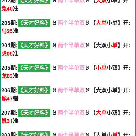
202期:
《天才好料》
🤘
两个半单双
🤘【
大双
小单】开:
兔40
准
203期:
《天才好料》
🤘
两个半单双
🤘【
大单
小单】开:
马25
准
204期:
《天才好料》
🤘
两个半单双
🤘【大双
小单
】开:
虎05
准
205期:
《天才好料》
🤘
两个半单双
🤘【
小单
小双】开:
龙03
准
206期:
《天才好料》
🤘
两个半单双
🤘【大双小单】开:
猴47
错
207期:
《天才好料》
🤘
两个半单双
🤘【
大单
小双】开:
鼠31
准
208期:
《天才好料》
🤘
两个半单双
🤘【大单
小单
】开: