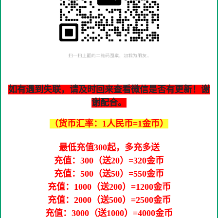
如有遇到失联，请及时回来查看微信是否有更新！谢
谢配合。
（货币汇率：1人民币=1金币）
最低充值300起，多充多送
充值：300（送20）=320金币
充值：500（送50）=550金币
充值：1000（送200）=1200金币
充值：2000（送500）=2500金币
充值：3000（送1000）=4000金币