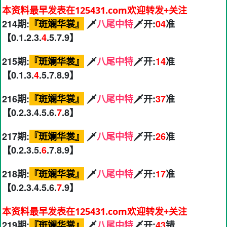
本资料最早发表在125431.com欢迎转发+关注
214期:
『斑斓华裳』
🗡
八尾中特
🗡开:
04
准
【0.1.2.3.
4
.5.7.9】
215期:
『斑斓华裳』
🗡
八尾中特
🗡开:
14
准
【0.1.3.
4
.5.7.8.9】
216期:
『斑斓华裳』
🗡
八尾中特
🗡开:
37
准
【0.2.3.4.5.6.
7
.8】
217期:
『斑斓华裳』
🗡
八尾中特
🗡开:
26
准
【0.2.3.5.
6
.7.8.9】
218期:
『斑斓华裳』
🗡
八尾中特
🗡开:
17
准
【0.2.3.4.5.6.
7
.9】
本资料最早发表在125431.com欢迎转发+关注
219期:
『斑斓华裳』
🗡
八尾中特
🗡开:
43
错