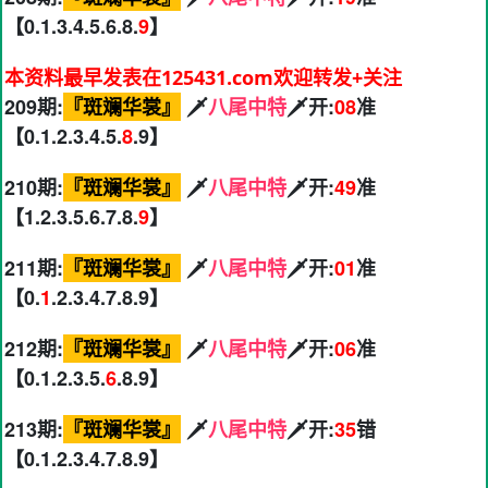
【0.1.3.4.5.6.8.
9
】
本资料最早发表在125431.com欢迎转发+关注
209期:
『斑斓华裳』
🗡
八尾中特
🗡开:
08
准
【0.1.2.3.4.5.
8
.9】
210期:
『斑斓华裳』
🗡
八尾中特
🗡开:
49
准
【1.2.3.5.6.7.8.
9
】
211期:
『斑斓华裳』
🗡
八尾中特
🗡开:
01
准
【0.
1
.2.3.4.7.8.9】
212期:
『斑斓华裳』
🗡
八尾中特
🗡开:
06
准
【0.1.2.3.5.
6
.8.9】
213期:
『斑斓华裳』
🗡
八尾中特
🗡开:
35
错
【0.1.2.3.4.7.8.9】