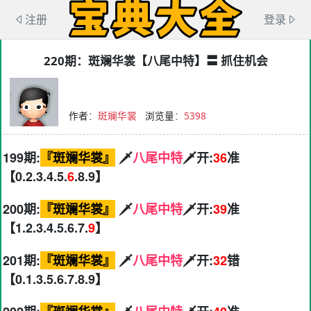
注册
登录
220期：斑斓华裳【八尾中特】〓 抓住机会
作者
：
斑斓华裳
浏览量
：
5398
199期:
『斑斓华裳』
🗡
八尾中特
🗡开:
36
准
【0.2.3.4.5.
6
.8.9】
200期:
『斑斓华裳』
🗡
八尾中特
🗡开:
39
准
【1.2.3.4.5.6.7.
9
】
201期:
『斑斓华裳』
🗡
八尾中特
🗡开:
32
错
【0.1.3.5.6.7.8.9】