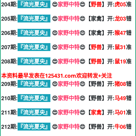
204期:
『流光夏央』
😍
家野中特
😍【
野兽
】开:
虎05
准
205期:
『流光夏央』
😍
家野中特
😍【家禽】开:
龙03
错
206期:
『流光夏央』
😍
家野中特
😍【家禽】开:
猴47
错
207期:
『流光夏央』
😍
家野中特
😍【
野兽
】开:
鼠31
准
208期:
『流光夏央』
😍
家野中特
😍【
野兽
】开:
鼠19
准
本资料最早发表在125431.com欢迎转发+关注
209期:
『流光夏央』
😍
家野中特
😍【野兽】开:
猪08
错
210期:
『流光夏央』
😍
家野中特
😍【野兽】开:
马49
错
211期:
『流光夏央』
😍
家野中特
😍【
家禽
】开:
马01
准
212期:
『流光夏央』
😍
家野中特
😍【野兽】开:
牛06
错