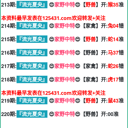
213期:
『流光夏央』
😍
家野中特
😍【
野兽
】开:
猴35
准
本资料最早发表在125431.com欢迎转发+关注
214期:
『流光夏央』
😍
家野中特
😍【家禽】开:
兔04
错
215期:
『流光夏央』
😍
家野中特
😍【
野兽
】开:
蛇14
准
216期:
『流光夏央』
😍
家野中特
😍【野兽】开:
马37
错
217期:
『流光夏央』
😍
家野中特
😍【家禽】开:
蛇26
错
218期:
『流光夏央』
😍
家野中特
😍【家禽】开:
虎17
错
本资料最早发表在125431.com欢迎转发+关注
219期:
『流光夏央』
😍
家野中特
😍【
野兽
】开:
鼠43
准
220期:
『流光夏央』
😍
家野中特
😍【野兽】开:00准