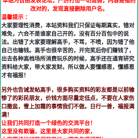
本站为自由发表论坛，严厉打击一切造假，内容是错的
改对的，发现直接删除用户名。
温馨提示 ：
大家要理性消费，本站资料我们只保证每期真实，错对
难免，六合不是谁家自己开的，没有百分百包中的说
法。出错了大家要理解高手，不骂，不喷，因为错了他
自己也输钱。高手也很辛苦的，开完奖后你们赚钱了，
出去各种高档场所消费玩乐的时候，高手还在通宵研究
资料给大家，带大家发财。所以做人要懂感恩，懂感恩
才有福报！
另外也告诫发帖高手，很多购买资料的彩友都是以前输
惨了的彩民朋友，价钱方面尽量定低点，不要在人家伤
口撒盐，雪上加霜的事情我们不做。日行一善，福报满
满！
让我们共同打造一个绿色的交流平台！
这里没有欺骗，这里是大家共同的家，