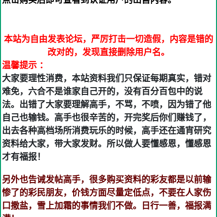
点击购买后即可查看到认证用户的出售内容。
本站为自由发表论坛，严厉打击一切造假，内容是错的
改对的，发现直接删除用户名。
温馨提示 ：
大家要理性消费，本站资料我们只保证每期真实，错对
难免，六合不是谁家自己开的，没有百分百包中的说
法。出错了大家要理解高手，不骂，不喷，因为错了他
自己也输钱。高手也很辛苦的，开完奖后你们赚钱了，
出去各种高档场所消费玩乐的时候，高手还在通宵研究
资料给大家，带大家发财。所以做人要懂感恩，懂感恩
才有福报！
另外也告诫发帖高手，很多购买资料的彩友都是以前输
惨了的彩民朋友，价钱方面尽量定低点，不要在人家伤
口撒盐，雪上加霜的事情我们不做。日行一善，福报满