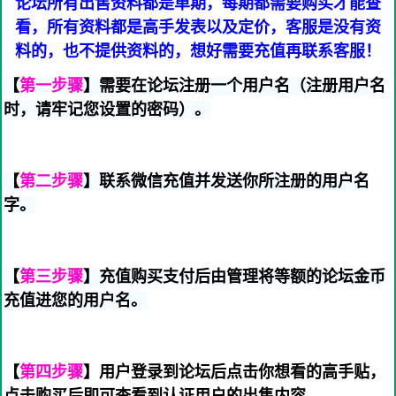
论坛所有出售资料都是单期，每期都需要购买才能查
看，所有资料都是高手发表以及定价，客服是没有资
料的，也不提供资料的，想好需要充值再联系客服！
【
第一步骤
】需要在论坛注册一个用户名（注册用户名
时，请牢记您设置的密码）。
【
第二步骤
】联系微信充值并发送你所注册的用户名
字。
【
第三步骤
】充值购买支付后由管理将等额的论坛金币
充值进您的用户名。
【
第四步骤
】用户登录到论坛后点击你想看的高手贴，