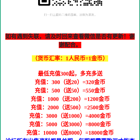
如有遇到失联，请及时回来查看微信是否有更新！谢
谢配合。
（货币汇率：1人民币=1金币）
最低充值300起，多充多送
充值：300（送20）=320金币
充值：500（送50）=550金币
充值：1000（送200）=1200金币
充值：2000（送500）=2500金币
充值：3000（送1000）=4000金币
充值：5000（送3000）=8000金币
充值：10000（送8000）=18000金币